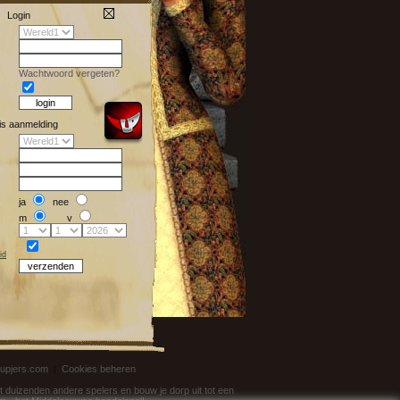
Login
Wachtwoord vergeten?
is aanmelding
ja
nee
m
v
id
 upjers.com
|
Cookies beheren
t duizenden andere spelers en bouw je dorp uit tot een