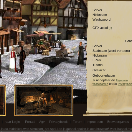
Server
Nicknaam
Wachtwoord
GFX actief
(?)
Grat
Server
Stadnaam (word vertoont)
Nicknaam
E-Mail
Tutorial
Geslacht
Geboortedatum
Ik accepteer de
Algemene
en de
voorwaarden
Privacybele
l
|
naar Login!
|
Portaal
|
Agv
|
Privacybeleid
|
Forum
|
Impressum
|
Browsergames -
in de middeleeuwen simuleert, het spel kan je geheel spelen in een browser! Voer handel me