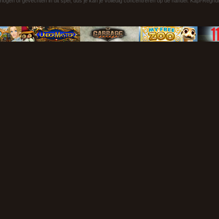
rlogen of gevechten in dit spel, dus je kan je volledig concentreren op de handel. Kapi-Reg