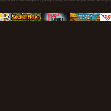
rlogen of gevechten in dit spel, dus je kan je volledig concentreren op de handel. Kapi-Reg