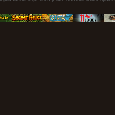
rlogen of gevechten in dit spel, dus je kan je volledig concentreren op de handel. Kapi-Reg