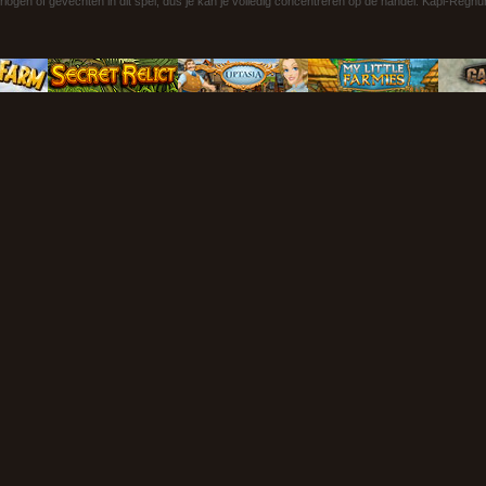
rlogen of gevechten in dit spel, dus je kan je volledig concentreren op de handel. Kapi-Reg