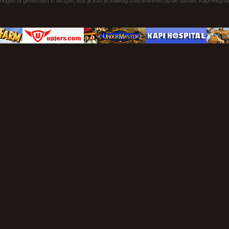
rlogen of gevechten in dit spel, dus je kan je volledig concentreren op de handel. Kapi-Reg